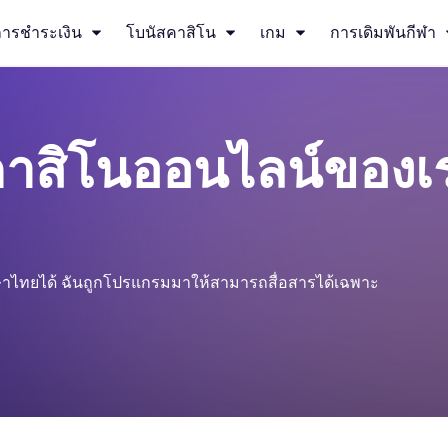
ารชำระเงิน
โบนัสคาสิโน
เกม
การเดิมพันกีฬา
าสิโนออนไลน์ของเ
ษาไทยได้ ฉันถูกโปรแกรมมาให้สามารถสื่อสารได้เฉพาะ